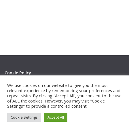
Cookie Policy
Privacy Policy
We use cookies on our website to give you the most
relevant experience by remembering your preferences and
repeat visits. By clicking “Accept All”, you consent to the use
of ALL the cookies. However, you may visit "Cookie
Settings" to provide a controlled consent.
Copyright © 2026
Thephotowall
. All rights reserved.
Cookie Settings
Accept All
Theme:
ColorMag
by ThemeGrill. Powered by
WordPress
.