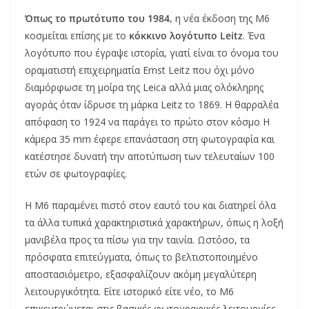
Όπως το πρωτότυπο του 1984,
η νέα έκδοση της M6
κοσμείται επίσης με το
κόκκινο λογότυπο Leitz
. Ένα
λογότυπο που έγραψε ιστορία, γιατί είναι το όνομα του
οραματιστή επιχειρηματία Ernst Leitz που όχι μόνο
διαμόρφωσε τη μοίρα της Leica αλλά μιας ολόκληρης
αγοράς όταν ίδρυσε τη μάρκα Leitz το 1869. Η θαρραλέα
απόφαση το 1924 να παράγει το πρώτο στον κόσμο Η
κάμερα 35 mm έφερε επανάσταση στη φωτογραφία και
κατέστησε δυνατή την αποτύπωση των τελευταίων 100
ετών σε φωτογραφίες.
H M6 παραμένει πιστό στον εαυτό του και διατηρεί όλα
τα άλλα τυπικά χαρακτηριστικά χαρακτήρων, όπως η λοξή
μανιβέλα προς τα πίσω για την ταινία. Ωστόσο, τα
πρόσφατα επιτεύγματα, όπως το βελτιστοποιημένο
αποστασιόμετρο, εξασφαλίζουν ακόμη μεγαλύτερη
λειτουργικότητα. Είτε ιστορικό είτε νέο, το M6
επικεντρώνεται στις βασικές φωτογραφικές λειτουργίες.