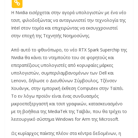
Η Nvidia εισέρχεται στην αγορά υπολογιστών με ένα νέο
τσιπ, φιλοδοξώντας να ανταγωνιστεί την τεχνολογία της
Intel στον τομέα και επιχειρώντας να εκσυγχρονιστεί
στην εποχή της Τεχνητής Νοημοσύνης.
Από αυτό το φθινόπωρο, το νέο RTX Spark Superchip της
Nvidia θα κάνει το ντεμπούτο του σε φορητούς και
επιτραπέζιους υπολογιστές από κορυφαίες μάρκες
υπολογιστών, συμπεριλαμβανομένων των Dell και
Lenovo, δήλωσε ο Διευθύνων Σύμβουλος, Τζένσεν
Χουάνγκ, στην εμπορική έκθεση Computex στην Ταϊπέι.
Το εν λόγω προϊόν είναι ένας συνδυασμός
μικροεπεξεργαστή και τσιπ γραφικών, κατασκευασμένο
με τη βοήθεια της MediaTek της Ταϊβάν, που θα τρέχει το
λειτουργικό σύστημα Windows for Arm της Microsoft.
Ως κυρίαρχος παίκτης πλέον στα κέντρα δεδομένων, η