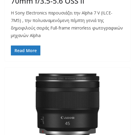
70mm f/3.5-5.6 OSS II
Η Sony Electronics παρουσιάζει την Alpha 7 V (ILCE-
7M5) , την πολυαναμενόμενη πέμπτη γενιά της
δημοφιλούς σειράς Full-frame mirrorless φωτογραφικών
μηχανών Alpha
Read More