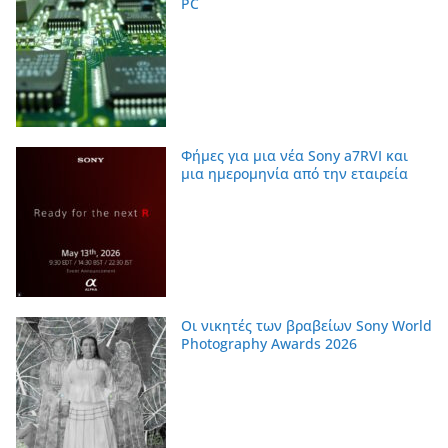
PC
Φήμες για μια νέα Sony a7RVI και
μια ημερομηνία από την εταιρεία
Οι νικητές των βραβείων Sony World
Photography Awards 2026