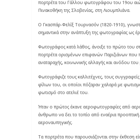
πορτρέτα του Γάλλου φωτογράφου του 19ου αιών
Πινακοθήκη της Σλοβενίας, στη Λιουμπλιάνα.
Ο Γκασπάρ-Φελίξ Τουρνασόν (1820-1910), γνωστό
σημαντικά στην ανάπτυξη της φωτογραφίας ως έρ
Φωτογράφος κατά λάθος, άνοιξε το πρώτο του σ
πορτρέτα ορισμένων επιφανών Παριζιάνων που πρ
αναταραχής, κοινωνικής αλλαγής και ανόδου του
Φωτογράφιζε τους καλλιτέχνες, τους συγγραφείς 
φίλων του, οι οποίοι πόζαραν χαλαρά με φωτισ
φωτισμό στο ατελιέ του.
Ήταν ο πρώτος έκανε αεροφωτογραφίες από αερό
άνθρωπο να δει το τοπίο από εναέρια προοπτική.
αεροναυπηγικής.
Τα πορτρέτα που παρουσιάζονται στην έκθεση εί