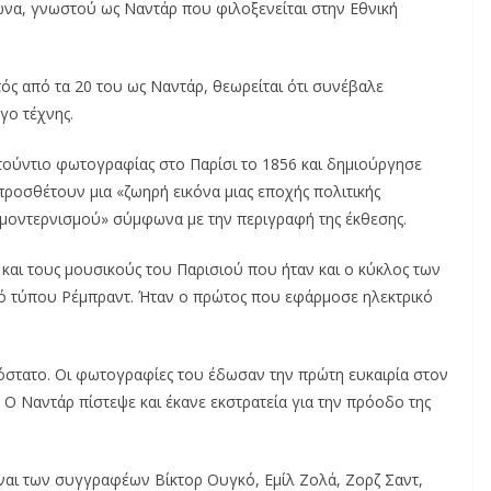
α, γνωστού ως Ναντάρ που φιλοξενείται στην Εθνική
ς από τα 20 του ως Ναντάρ, θεωρείται ότι συνέβαλε
γο τέχνης.
τούντιο φωτογραφίας στο Παρίσι το 1856 και δημιούργησε
οσθέτουν μια «ζωηρή εικόνα μιας εποχής πολιτικής
 μοντερνισμού» σύμφωνα με την περιγραφή της έκθεσης.
και τους μουσικούς του Παρισιού που ήταν και ο κύκλος των
μό τύπου Ρέμπραντ. Ήταν ο πρώτος που εφάρμοσε ηλεκτρικό
στατο. Οι φωτογραφίες του έδωσαν την πρώτη ευκαιρία στον
 Ο Ναντάρ πίστεψε και έκανε εκστρατεία για την πρόοδο της
ναι των συγγραφέων Βίκτορ Ουγκό, Εμίλ Ζολά, Ζορζ Σαντ,