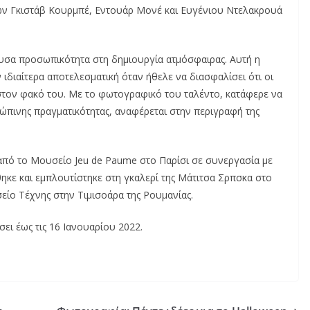
ων Γκιστάβ Κουρμπέ, Εντουάρ Μονέ και Ευγένιου Ντελακρουά
χουσα προσωπικότητα στη δημιουργία ατμόσφαιρας. Αυτή η
 ιδιαίτερα αποτελεσματική όταν ήθελε να διασφαλίσει ότι οι
 στον φακό του. Με το φωτογραφικό του ταλέντο, κατάφερε να
θρώπινης πραγματικότητας, αναφέρεται στην περιγραφή της
από το Μουσείο Jeu de Paume στο Παρίσι σε συνεργασία με
ηκε και εμπλουτίστηκε στη γκαλερί της Μάτιτσα Σρπσκα στο
είο Τέχνης στην Τιμισοάρα της Ρουμανίας.
ει έως τις 16 Ιανουαρίου 2022.