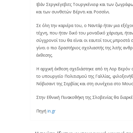
Ιβάν Σεργκέγεβιτς Τουργκένιεφ και των ζωγράφ
και των συνθετών Βέρντι και Ροσσίνι.
Σε όλη την καριέρα του, ο Ναντάρ ήταν μια εξέ
τέχνη, που ήταν δικό του μοναδικό χάρισμα, ήταν
σύγχρονοί του θα είναι οι εαυτοί τους μπροστά
γίνει ο πιο δραστήριος σχολιαστής της λιτής αν
έκθεσης.
Η αρχική έκθεση σχεδιάστηκε από τη Λορ Βερόν 
το υπουργείο Πολιτισμού της Γαλλίας, φιλοξενήθ
Νόβισαντ της Σερβίας και στη συνέχεια στο Μουσ
Στην Εθνική Πινακοθήκη της Σλοβενίας θα διαρκέσ
Πηγή
in.gr