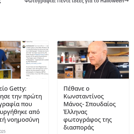
ς
Φωτογραφία: Πέντε ιδέες για το Halloween
ίο Getty:
Πέθανε ο
ησε την πρώτη
Κωνσταντίνος
γραφία που
Μάνος- Σπουδαίος
υργήθηκε από
Έλληνας
τή νοημοσύνη
φωτογράφος της
διασποράς
025