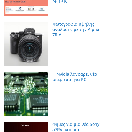
Κρήτης
Φωτογραφία υψηλής
ανάλυσης με την Alpha
7R VI
Η Nvidia λανσάρει νέο
υπερ-τσιπ για PC
Φήμες για μια νέα Sony
a7RVI και μια