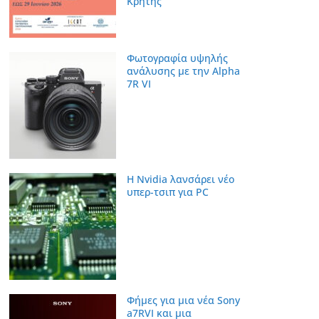
Κρήτης
Φωτογραφία υψηλής
ανάλυσης με την Alpha
7R VI
Η Nvidia λανσάρει νέο
υπερ-τσιπ για PC
Φήμες για μια νέα Sony
a7RVI και μια