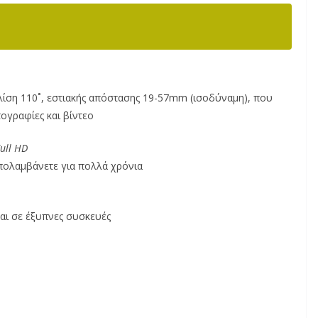
κλίση 110˚, εστιακής απόστασης 19-57mm (ισοδύναμη), που
τογραφίες και βίντεο
ull HD
απολαμβάνετε για πολλά χρόνια
και σε έξυπνες συσκευές