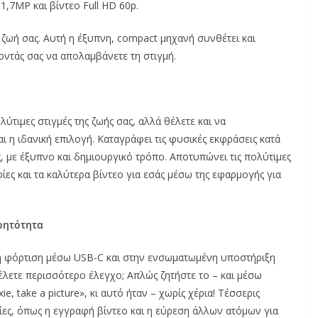
1,7MP και βίντεο Full HD 60p.
 ζωή σας. Αυτή η έξυπνη, compact μηχανή συνθέτει και
οντάς σας να απολαμβάνετε τη στιγμή.
λύτιμες στιγμές της ζωής σας, αλλά θέλετε και να
ι η ιδανική επιλογή. Καταγράφει τις φυσικές εκφράσεις κατά
 με έξυπνο και δημιουργικό τρόπο. Αποτυπώνει τις πολύτιμες
φίες και τα καλύτερα βίντεο για εσάς μέσω της εφαρμογής για
ρητότητα
τη φόρτιση μέσω USB-C και στην ενσωματωμένη υποστήριξη
έλετε περισσότερο έλεγχο; Απλώς ζητήστε το – και μέσω
e, take a picture», κι αυτό ήταν – χωρίς χέρια! Τέσσερις
ίες, όπως η εγγραφή βίντεο και η εύρεση άλλων ατόμων για