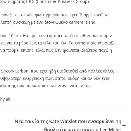
του τμήματος CBG (Consumer Business Group).
εμφανίζεται, σε νέα φωτογραφία που έχει “διαρρέυσει”, να
 λεπτή συσκευή με ένα διογκωμένο camera island.
όνη 10″ και θα πρέπει να φτάσει αυτό το φθινόπωρο πριν
εί για τα μέσα έως τα τέλη του Q4. Το camera island μοιάζει
α πούμε, επίσης, είναι πως δεν φαίνεται ιδιαίτερα παχύ ή
 Silicon-Carbon, που έχει ήδη υιοθετηθεί από πολλές άλλες
ι υψηλότερη ενεργειακή πυκνότητα, ακόμη και αν δεν έχει
 φόρτισης των παραδοσιακών ανταγωνιστών της.
hylab
Νέα ταινία της Kate Winslet που ενσαρκώνει τη
θρυλική φωτορεπόρτερ Lee Miller