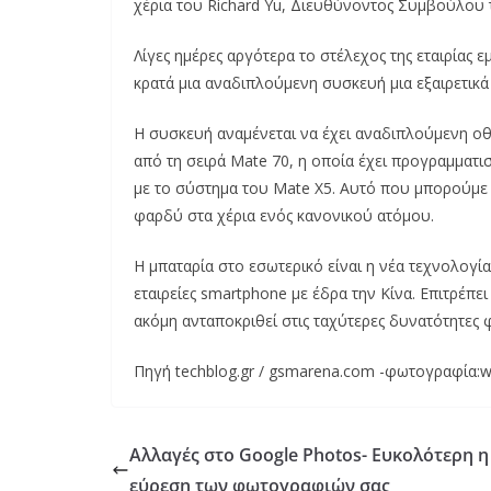
χέρια του Richard Yu, Διευθύνοντος Συμβούλου 
Λίγες ημέρες αργότερα το στέλεχος της εταιρίας 
κρατά μια αναδιπλούμενη συσκευή μια εξαιρετικά
Η συσκευή αναμένεται να έχει αναδιπλούμενη οθ
από τη σειρά Mate 70, η οποία έχει προγραμματιστ
με το σύστημα του Mate X5. Αυτό που μπορούμε ν
φαρδύ στα χέρια ενός κανονικού ατόμου.
Η μπαταρία στο εσωτερικό είναι η νέα τεχνολογία
εταιρείες smartphone με έδρα την Κίνα. Επιτρέπε
ακόμη ανταποκριθεί στις ταχύτερες δυνατότητες
Πηγή techblog.gr / gsmarena.com -φωτογραφία:w
Αλλαγές στο Google Photos- Ευκολότερη η
εύρεση των φωτογραφιών σας