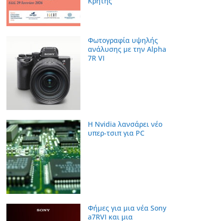
Κρήτης
Φωτογραφία υψηλής
ανάλυσης με την Alpha
7R VI
Η Nvidia λανσάρει νέο
υπερ-τσιπ για PC
Φήμες για μια νέα Sony
a7RVI και μια