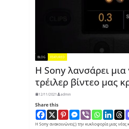
BLOG
FEATURED
Η Sony λανσάρει μια
τρέιλερ βίντεο μας κ
12/11/2021
admin
Share this
Η Sony ανακοινώνει(;) την κυκλοφορία μιας νέας