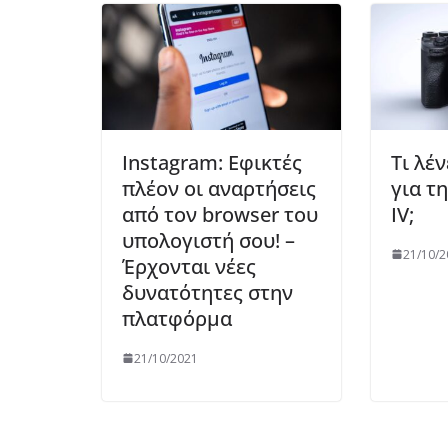
Instagram: Εφικτές
Τι λέ
πλέον οι αναρτήσεις
για τ
από τον browser του
IV;
υπολογιστή σου! –
21/10/2
Έρχονται νέες
δυνατότητες στην
πλατφόρμα
21/10/2021