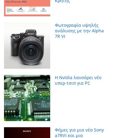
Κρήτης
Φωτογραφία υψηλής
ανάλυσης με την Alpha
7R VI
Η Nvidia λανσάρει νέο
υπερ-τσιπ για PC
Φήμες για μια νέα Sony
a7RVI και μια