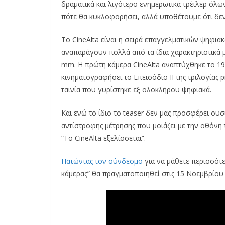
δραματικά και λιγότερο ενημερωτικά τρέιλερ όλων
πότε θα κυκλοφορήσει, αλλά υποθέτουμε ότι δεν 
Το CineAlta είναι η σειρά επαγγελματικών ψηφι
αναπαράγουν πολλά από τα ίδια χαρακτηριστικά 
mm. Η πρώτη κάμερα CineAlta αναπτύχθηκε το 19
κινηματογραφήσει το Επεισόδιο ΙΙ της τριλογίας p
ταινία που γυρίστηκε εξ ολοκλήρου ψηφιακά.
Και ενώ το ίδιο το teaser δεν μας προσφέρει ου
αντίστροφης μέτρησης που μοιάζει με την οθόνη
“Το CineAlta εξελίσσεται”.
Πατώντας τον σύνδεσμο
για να μάθετε περισσότε
κάμερας” θα πραγματοποιηθεί στις 15 Νοεμβρίου σ