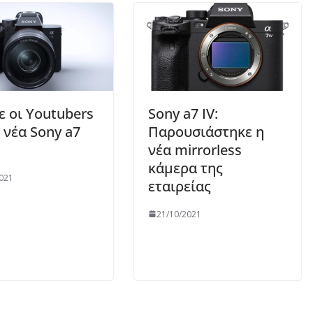
νε οι Youtubers
Sony a7 IV:
η νέα Sony a7
Παρουσιάστηκε η
νέα mirrorless
κάμερα της
021
εταιρείας
21/10/2021