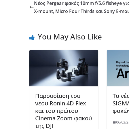
Νέος Pergear φακός 10mm f/5.6 fisheye για
X-mount, Micro Four Thirds και Sony E-mo
You May Also Like
Παρουσίαση του
Το νέ
νέου Ronin 4D Flex
SIGMA
και του πρώτου
φακών
Cinema Zoom φακού
06/03/2
της DJI