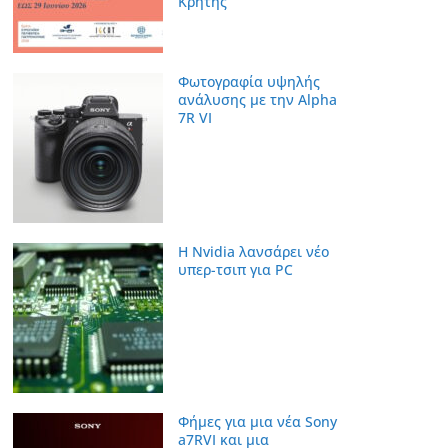
Κρήτης
Φωτογραφία υψηλής
ανάλυσης με την Alpha
7R VI
Η Nvidia λανσάρει νέο
υπερ-τσιπ για PC
Φήμες για μια νέα Sony
a7RVI και μια