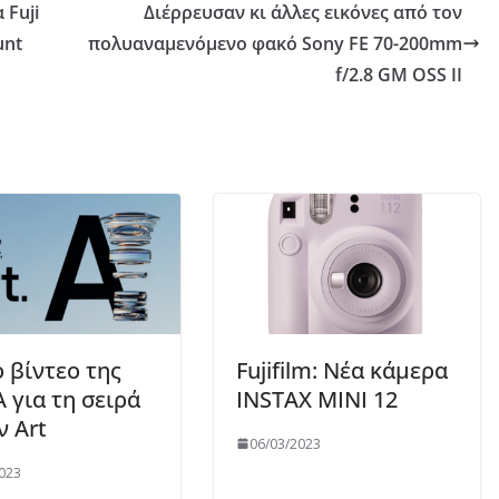
 Fuji
Διέρρευσαν κι άλλες εικόνες από τον
unt
πολυαναμενόμενο φακό Sony FE 70-200mm
f/2.8 GM OSS II
ο βίντεο της
Fujifilm: Νέα κάμερα
 για τη σειρά
INSTAX MINI 12
 Art
06/03/2023
023