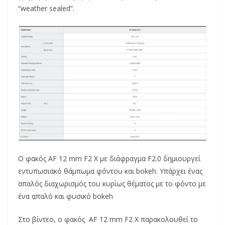
“weather sealed”.
Ο φακός AF 12 mm F2 X με διάφραγμα F2.0 δημιουργεί
εντυπωσιακό θάμπωμα φόντου και bokeh. Υπάρχει ένας
απαλός διαχωρισμός του κυρίως θέματος με το φόντο με
ένα απαλό και φυσικό bokeh
Στο βίντεο, ο φακός AF 12 mm F2 X παρακολουθεί το