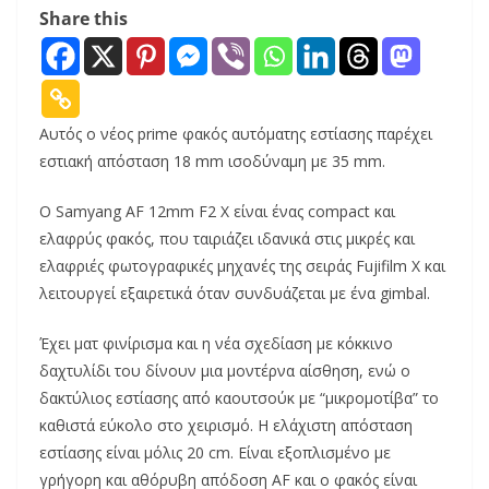
Share this
Αυτός ο νέος prime φακός αυτόματης εστίασης παρέχει
εστιακή απόσταση 18 mm ισοδύναμη με 35 mm.
Ο Samyang AF 12mm F2 X είναι ένας compact και
ελαφρύς φακός, που ταιριάζει ιδανικά στις μικρές και
ελαφριές φωτογραφικές μηχανές της σειράς Fujifilm X και
λειτουργεί εξαιρετικά όταν συνδυάζεται με ένα gimbal.
Έχει ματ φινίρισμα και η νέα σχεδίαση με κόκκινο
δαχτυλίδι του δίνουν μια μοντέρνα αίσθηση, ενώ ο
δακτύλιος εστίασης από καουτσούκ με “μικρομοτίβα” το
καθιστά εύκολο στο χειρισμό. Η ελάχιστη απόσταση
εστίασης είναι μόλις 20 cm. Είναι εξοπλισμένο με
γρήγορη και αθόρυβη απόδοση AF και ο φακός είναι