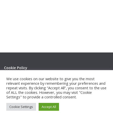
Cookie Policy
Privacy Policy
We use cookies on our website to give you the most
relevant experience by remembering your preferences and
repeat visits. By clicking “Accept All”, you consent to the use
of ALL the cookies. However, you may visit "Cookie
Settings" to provide a controlled consent.
Copyright © 2026
Thephotowall
. All rights reserved.
Cookie Settings
Accept All
Theme:
ColorMag
by ThemeGrill. Powered by
WordPress
.