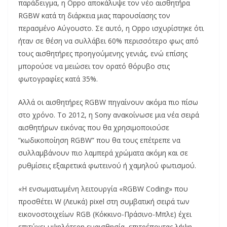
παράδειγμα, η Oppo αποκάλυψε τον νέο αισθητήρα
RGBW κατά τη διάρκεια μιας παρουσίασης τον
περασμένο Αύγουστο. Σε αυτό, η Oppo ισχυρίστηκε ότι
ήταν σε θέση να συλλάβει 60% περισσότερο φως από
τους αισθητήρες προηγούμενης γενιάς, ενώ επίσης
μπορούσε να μειώσει τον ορατό θόρυβο στις
φωτογραφίες κατά 35%.
Αλλά οι αισθητήρες RGBW πηγαίνουν ακόμα πιο πίσω
στο χρόνο. Το 2012, η ​​Sony ανακοίνωσε μια νέα σειρά
αισθητήρων εικόνας που θα χρησιμοποιούσε
“κωδικοποίηση RGBW” που θα τους επέτρεπε να
συλλαμβάνουν πιο λαμπερά χρώματα ακόμη και σε
ρυθμίσεις εξαιρετικά φωτεινού ή χαμηλού φωτισμού.
«Η ενσωματωμένη λειτουργία «RGBW Coding» που
προσθέτει W (Λευκά) pixel στη συμβατική σειρά των
εικονοστοιχείων RGB (Κόκκινο-Πράσινο-Μπλε) έχει
επιτύχει υψηλότερη ευαισθησία, επιτρέποντας λήψη