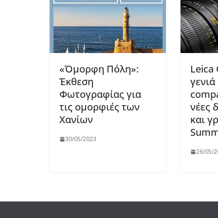
«Όμορφη Πόλη»:
Leica
Έκθεση
γενιά 
Φωτογραφίας για
compa
τις ομορφιές των
νέες 
Χανίων
και γ
Summ
30/05/2023
26/05/2