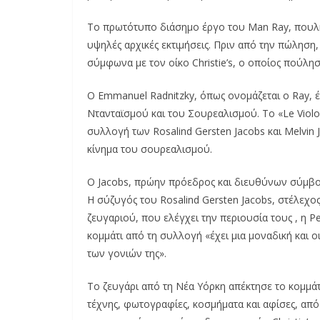
Το πρωτότυπο διάσημο έργο του Man Ray, πουλήθ
υψηλές αρχικές εκτιμήσεις. Πριν από την πώληση
σύμφωνα με τον οίκο Christie’s, ο οποίος πούλησ
Ο Emmanuel Radnitzky, όπως ονομάζεται ο Ray, έ
Ντανταϊσμού και του Σουρεαλισμού. To «Le Violo
συλλογή των Rosalind Gersten Jacobs και Melvin
κίνημα του σουρεαλισμού.
Ο Jacobs, πρώην πρόεδρος και διευθύνων σύμβουλ
Η σύζυγός του Rosalind Gersten Jacobs, στέλεχος
ζευγαριού, που ελέγχει την περιουσία τους , η 
κομμάτι από τη συλλογή «έχει μια μοναδική και ο
των γονιών της».
Το ζευγάρι από τη Νέα Υόρκη απέκτησε το κομμάτ
τέχνης, φωτογραφίες, κοσμήματα και αφίσες, από