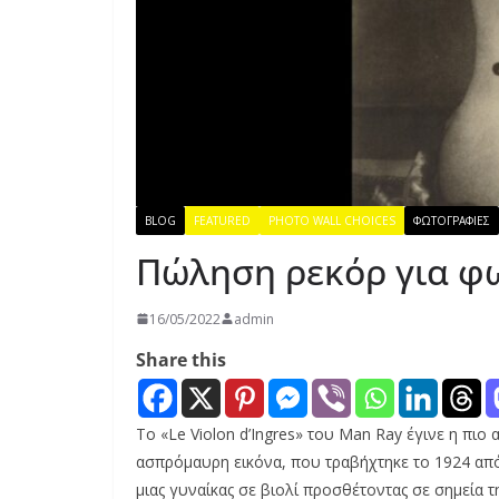
BLOG
FEATURED
PHOTO WALL CHOICES
ΦΩΤΟΓΡΑΦΙΕΣ
Πώληση ρεκόρ για φ
16/05/2022
admin
Share this
Το «Le Violon d’Ingres» του Man Ray έγινε η π
ασπρόμαυρη εικόνα, που τραβήχτηκε το 1924 απ
μιας γυναίκας σε βιολί προσθέτοντας σε σημεία τη