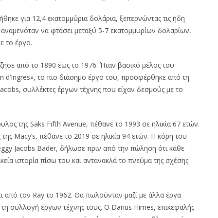
ηκε για 12,4 εκατομμύρια δολάρια, ξεπερνώντας τις ήδη
, αναμενόταν να φτάσει μεταξύ 5-7 εκατομμυρίων δολαρίων,
ε το έργο.
ζησε από το 1890 έως το 1976. Ήταν βασικό μέλος του
n d’Ingres», το πιο διάσημο έργο του, προσφέρθηκε από τη
 Jacobs, συλλέκτες έργων τέχνης που είχαν δεσμούς με το
ος της Saks Fifth Avenue, πέθανε το 1993 σε ηλικία 67 ετών.
 της Macy’s, πέθανε το 2019 σε ηλικία 94 ετών. Η κόρη του
Peggy Jacobs Bader, δήλωσε πριν από την πώληση ότι κάθε
ικεία ιστορία πίσω του και αντανακλά το πνεύμα της σχέσης
ι από τον Ray το 1962. Θα πωλούνταν μαζί με άλλα έργα
 τη συλλογή έργων τέχνης τους. Ο Darius Himes, επικεφαλής