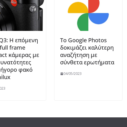
 Q3: Η επόμενη
Το Google Photos
full frame
δοκιμάζει καλύτερη
ct κάμερας με
αναζήτηση με
δυνατότητες
σύνθετα ερωτήματα
ρήγορο φακό
04/05/2023
ilux
023