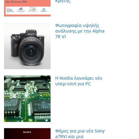
Κρήτης
Φωτογραφία υψηλής
ανάλυσης με την Alpha
7R VI
Η Nvidia λανσάρει νέο
υπερ-τσιπ για PC
Φήμες για μια νέα Sony
a7RVI και μια