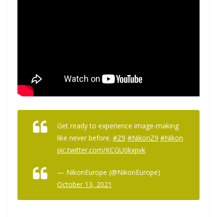
Get ready to experience image-making
like never before.
#Z9
#NikonZ9
#Nikon
pic.twitter.com/KCGU0kxpvk
— NikonEurope (@NikonEurope)
October 13, 2021