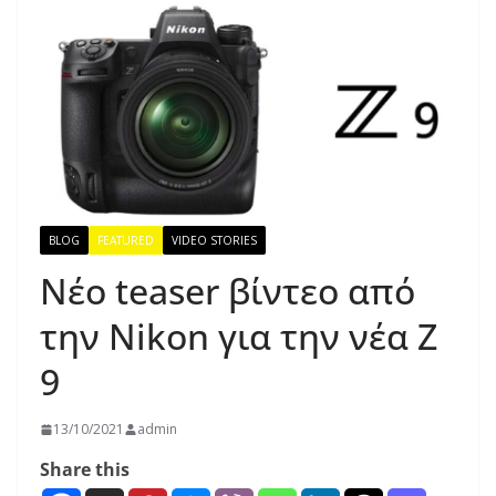
BLOG
FEATURED
VIDEO STORIES
Νέο teaser βίντεο από
την Nikon για την νέα Ζ
9
13/10/2021
admin
Share this