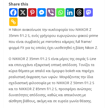
Share this
Η Nikon ανακοίνωσε την κυκλοφορία του NIKKOR Z
35mm f/1.2 S, ενός γρήγορου ευρυγώνιου φακού prime
που είναι συμβατός με mirrorless κάμερες full frame/
φορμά FX για τις οποίες έχει υιοθετηθεί η βάση Nikon Z.
O NIKKOR Z 35mm f/1.2 S είναι μέρος της σειράς S-Line
και επιτυγχάνει εξαιρετική οπτική απόδοση. Τονίζει τα
κύρια θέματα με απαλό και όμορφο bokeh και παρέχει
ρεαλιστική έκφραση των υφών. Μοιράζοντας την ίδια
σχεδιαστική φιλοσοφία με το NIKKOR Z 50mm f/1.2 S
και το NIKKOR Z 85mm f/1.2 S, προσφέρει ανώτερες
δυνατότητες απόδοσης, καθώς και απεικόνιση με
αίσθηση βάθους, ακόμη και σε ευρεία γωνία θέασης.