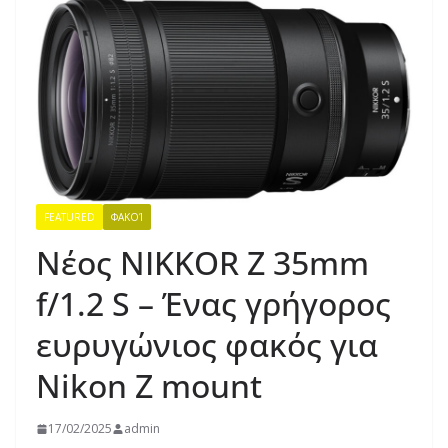
FEATURED
ΦΑΚΟΊ
Νέος NIKKOR Z 35mm
f/1.2 S – Ένας γρήγορος
ευρυγώνιος φακός για
Nikon Z mount
17/02/2025
admin