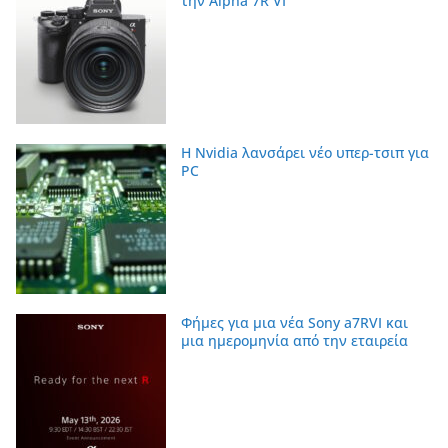
την Alpha 7R VI
Η Nvidia λανσάρει νέο υπερ-τσιπ για
PC
Φήμες για μια νέα Sony a7RVI και
μια ημερομηνία από την εταιρεία