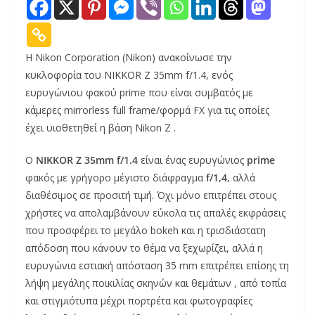
Η Nikon Corporation (Nikon) ανακοίνωσε την
κυκλοφορία του NIKKOR Z 35mm f/1.4, ενός
ευρυγώνιου φακού prime που είναι συμβατός με
κάμερες mirrorless full frame/φορμά FX για τις οποίες
έχει υιοθετηθεί η βάση Nikon Z .
Ο
NIKKOR Z 35mm f/1.4
είναι ένας ευρυγώνιος
prime
φακός με γρήγορο μέγιστο διάφραγμα
f/1,4,
αλλά
διαθέσιμος σε προσιτή τιμή. Όχι μόνο επιτρέπει στους
χρήστες να απολαμβάνουν εύκολα τις απαλές εκφράσεις
που προσφέρει το μεγάλο bokeh και η τρισδιάστατη
απόδοση που κάνουν το θέμα να ξεχωρίζει, αλλά η
ευρυγώνια εστιακή απόσταση 35 mm επιτρέπει επίσης τη
λήψη μεγάλης ποικιλίας σκηνών και θεμάτων , από τοπία
και στιγμιότυπα μέχρι πορτρέτα και φωτογραφίες