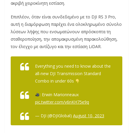
ακριβή χειροκίνητη εστίαση.
Επιπλέον, όταν είναι συνδεδεμένο με το DJI RS 3 Pro,
αυτή η διαμόρφωση παρέχει ένα ολοκληρωμένο σύνολο
λύσεων λήψης που ενσωματώνουν απρόσκοπτα τη
σταθεροποίηση, την απομακρυσμένη παρακολούθηση,
τον έλεγχο με αντίζυγο και την εστίαση LiDAR.
Everything you need to know about the
all-new DJI Transmission Standard
Combo in under 60s
: Erwin Marionneaux
pic.twitter.com/v6nKH75e9q
— DJI (@DJIGlobal)
August 10, 2023