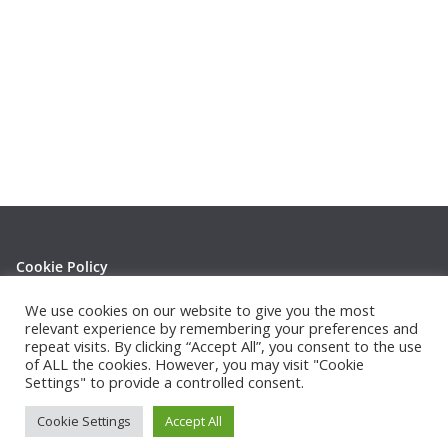
Cookie Policy
Privacy Policy
We use cookies on our website to give you the most
relevant experience by remembering your preferences and
repeat visits. By clicking “Accept All”, you consent to the use
of ALL the cookies. However, you may visit "Cookie
Settings" to provide a controlled consent.
Copyright © 2026
Thephotowall
. All rights reserved.
Cookie Settings
Accept All
Theme:
ColorMag
by ThemeGrill. Powered by
WordPress
.