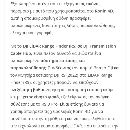
Εξοπλισμένο με ένα τσιπ επεξεργασίας εικόνας
παρόμοιο με αυτό που χρησιμοποιείται στο
Ronin 4D
,
αυτή η απομακρυσμένη οθόνη προσφέρει
ολοκληρωμένες δυνατότητες λήψης, παρακολούθησης,
ελέγχου και εγγραφής.
Με το
DJI LiDAR Range Finder (RS) σε DJI Transmission
Cable Hub
, είναι πλέον δυνατό να βιώσετε ένα
ολοκληρωμένο
σύστημα εστίασης και
παρακολούθησης
. Συνδέοντας τον πομπό βίντεο DJI και
τον κινητήρα εστίασης DJI RS (2022) στο LiDAR Range
Finder (RS), οι χρήστες μπορούν να επιτύχουν
ανεξάρτητη βαθμονόμηση και αυτόματη εστίαση ακόμη
και με
χειροκίνητο φακό,
εξαλείφοντας την ανάγκη
σύνδεσης με το RS 3 Pro. Είναι επίσης δυνατό να
χρησιμοποιήσετε τις χειρολαβές Ronin 4D για να
συνδέσετε αυτήν τη ρύθμιση και να επωφεληθείτε από
την τεχνολογία κυματομορφής LiDAR, που επιτρέπει την