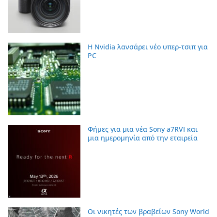
Η Nvidia λανσάρει νέο υπερ-τσιπ για
PC
Φήμες για μια νέα Sony a7RVI και
μια ημερομηνία από την εταιρεία
Οι νικητές των βραβείων Sony World