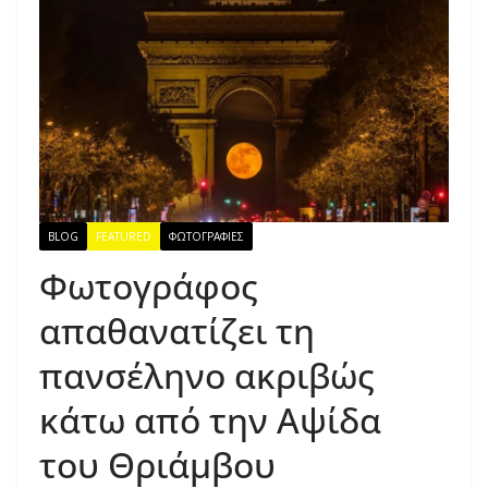
BLOG
FEATURED
ΦΩΤΟΓΡΑΦΙΕΣ
Φωτογράφος
απαθανατίζει τη
πανσέληνο ακριβώς
κάτω από την Αψίδα
του Θριάμβου