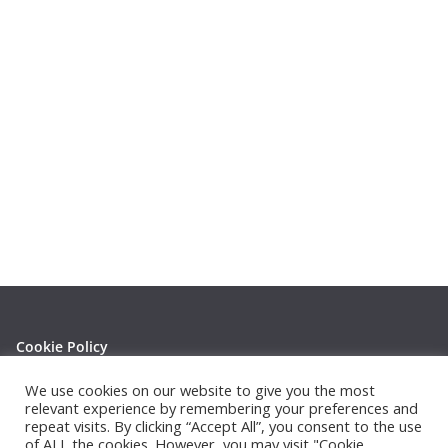
Cookie Policy
Privacy Policy
We use cookies on our website to give you the most
relevant experience by remembering your preferences and
repeat visits. By clicking “Accept All”, you consent to the use
of ALL the cookies. However, you may visit "Cookie