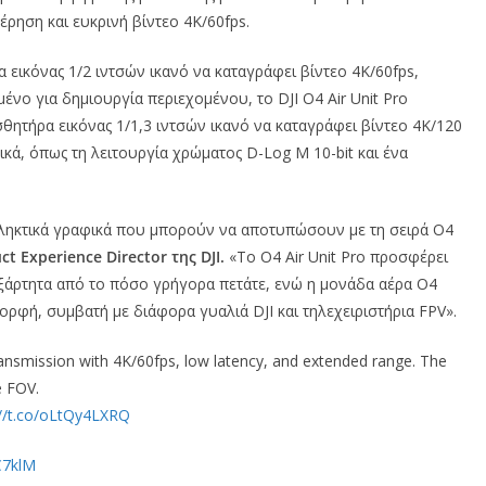
έρηση και ευκρινή βίντεο 4K/60fps.
ήρα εικόνας 1/2 ιντσών ικανό να καταγράφει βίντεο 4K/60fps,
ένο για δημιουργία περιεχομένου, το DJI O4 Air Unit Pro
σθητήρα εικόνας 1/1,3 ιντσών ικανό να καταγράφει βίντεο 4K/120
ικά, όπως τη λειτουργία χρώματος D-Log M 10-bit και ένα
πληκτικά γραφικά που μπορούν να αποτυπώσουν με τη σειρά O4
t Experience Director της DJI.
«Το O4 Air Unit Pro προσφέρει
εξάρτητα από το πόσο γρήγορα πετάτε, ενώ η μονάδα αέρα O4
ρφή, συμβατή με διάφορα γυαλιά DJI και τηλεχειριστήρια FPV».
transmission with 4K/60fps, low latency, and extended range. The
e FOV.
://t.co/oLtQy4LXRQ
C7klM