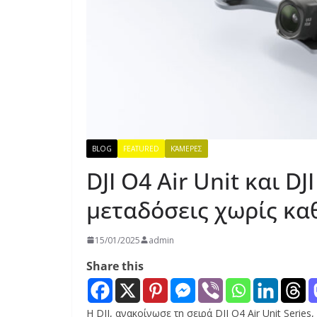
BLOG
FEATURED
ΚΆΜΕΡΕΣ
DJI O4 Air Unit και DJ
μεταδόσεις χωρίς κ
15/01/2025
admin
Share this
Η DJI, ανακοίνωσε τη σειρά DJI O4 Air Unit Seri