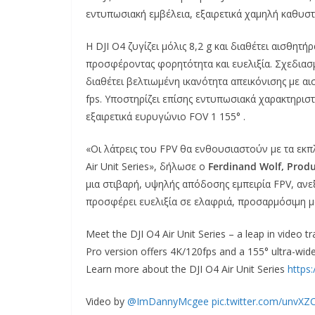
εντυπωσιακή εμβέλεια, εξαιρετικά χαμηλή καθυστ
Η DJI O4 ζυγίζει μόλις 8,2 g και διαθέτει αισθητ
προσφέροντας φορητότητα και ευελιξία. Σχεδιασμ
διαθέτει βελτιωμένη ικανότητα απεικόνισης με αι
fps. Υποστηρίζει επίσης εντυπωσιακά χαρακτηριστ
εξαιρετικά ευρυγώνιο FOV 1 155° .
«Οι λάτρεις του FPV θα ενθουσιαστούν με τα εκ
Air Unit Series», δήλωσε ο
Ferdinand Wolf, Produc
μια στιβαρή, υψηλής απόδοσης εμπειρία FPV, αν
προσφέρει ευελιξία σε ελαφριά, προσαρμόσιμη μο
Meet the DJI O4 Air Unit Series – a leap in video 
Pro version offers 4K/120fps and a 155° ultra-wid
Learn more about the DJI O4 Air Unit Series
https
Video by
@ImDannyMcgee
pic.twitter.com/unvXZ