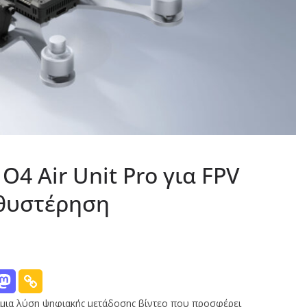
I O4 Air Unit Pro για FPV
αθυστέρηση
es, μια λύση ψηφιακής μετάδοσης βίντεο που προσφέρει