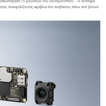
ή καθυστέρηση 15 χιλιοστών του δευτερολέπτου . Το σύστημα
τητα, διασφαλίζοντας ακρίβεια είτε ανεβαίνεις πάνω από βουνά