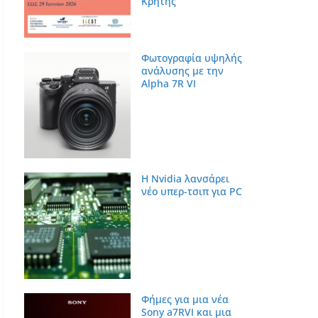
Κρήτης
Φωτογραφία υψηλής
ανάλυσης με την
Alpha 7R VI
Η Nvidia λανσάρει
νέο υπερ-τσιπ για PC
Φήμες για μια νέα
Sony a7RVI και μια