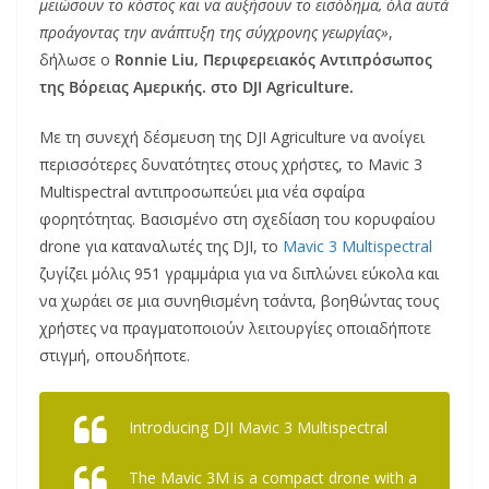
μειώσουν το κόστος και να αυξήσουν το εισόδημα, όλα αυτά
προάγοντας την ανάπτυξη της σύγχρονης γεωργίας»
,
δήλωσε ο
Ronnie Liu, Περιφερειακός Αντιπρόσωπος
της Βόρειας Αμερικής. στο DJI Agriculture.
Με τη συνεχή δέσμευση της DJI Agriculture να ανοίγει
περισσότερες δυνατότητες στους χρήστες, το Mavic 3
Multispectral αντιπροσωπεύει μια νέα σφαίρα
φορητότητας. Βασισμένο στη σχεδίαση του κορυφαίου
drone για καταναλωτές της DJI, το
Mavic 3 Multispectral
ζυγίζει μόλις 951 γραμμάρια για να διπλώνει εύκολα και
να χωράει σε μια συνηθισμένη τσάντα, βοηθώντας τους
χρήστες να πραγματοποιούν λειτουργίες οποιαδήποτε
στιγμή, οπουδήποτε.
Introducing DJI Mavic 3 Multispectral
The Mavic 3M is a compact drone with a