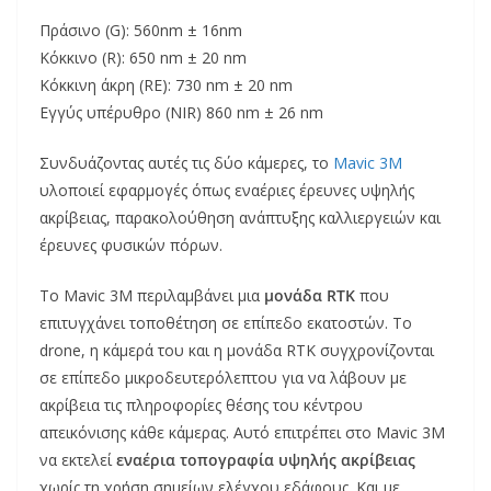
Πράσινο (G): 560nm ± 16nm
Κόκκινο (R): 650 nm ± 20 nm
Κόκκινη άκρη (RE): 730 nm ± 20 nm
Εγγύς υπέρυθρο (NIR) 860 nm ± 26 nm
Συνδυάζοντας αυτές τις δύο κάμερες, το
Mavic 3M
υλοποιεί εφαρμογές όπως εναέριες έρευνες υψηλής
ακρίβειας, παρακολούθηση ανάπτυξης καλλιεργειών και
έρευνες φυσικών πόρων.
Το Mavic 3M περιλαμβάνει μια
μονάδα RTK
που
επιτυγχάνει τοποθέτηση σε επίπεδο εκατοστών. Το
drone, η κάμερά του και η μονάδα RTK συγχρονίζονται
σε επίπεδο μικροδευτερόλεπτου για να λάβουν με
ακρίβεια τις πληροφορίες θέσης του κέντρου
απεικόνισης κάθε κάμερας. Αυτό επιτρέπει στο Mavic 3M
να εκτελεί
εναέρια τοπογραφία υψηλής ακρίβειας
χωρίς τη χρήση σημείων ελέγχου εδάφους. Και με