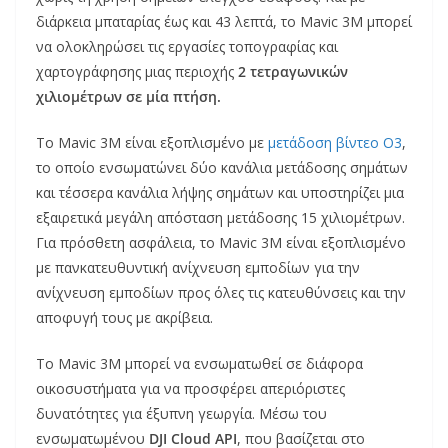
διάρκεια μπαταρίας έως και 43 λεπτά, το Mavic 3M μπορεί
να ολοκληρώσει τις εργασίες τοπογραφίας και
χαρτογράφησης μιας περιοχής
2 τετραγωνικών
χιλιομέτρων σε μία πτήση.
Το Mavic 3M είναι εξοπλισμένο με
μετάδοση βίντεο O3
,
το οποίο ενσωματώνει δύο κανάλια μετάδοσης σημάτων
και τέσσερα κανάλια λήψης σημάτων και υποστηρίζει μια
εξαιρετικά μεγάλη απόσταση μετάδοσης 15 χιλιομέτρων.
Για πρόσθετη ασφάλεια, το Mavic 3M είναι εξοπλισμένο
με πανκατευθυντική ανίχνευση εμποδίων για την
ανίχνευση εμποδίων προς όλες τις κατευθύνσεις και την
αποφυγή τους με ακρίβεια.
Το Mavic 3M μπορεί να ενσωματωθεί σε διάφορα
οικοσυστήματα για να προσφέρει απεριόριστες
δυνατότητες για έξυπνη γεωργία. Μέσω του
ενσωματωμένου
DJI Cloud API
, που βασίζεται στο