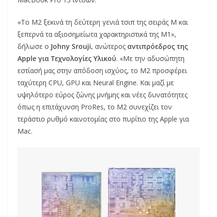
«Το M2 ξεκινά τη δεύτερη γενιά τσιπ της σειράς M και
ξεπερνά τα αξιοσημείωτα χαρακτηριστικά της M1»,
δήλωσε ο
Johny Srouji,
ανώτερος
αντιπρόεδρος της
Apple για Τεχνολογίες Υλικού
. «Με την αδυσώπητη
εστίασή μας στην απόδοση ισχύος, το M2 προσφέρει
ταχύτερη CPU, GPU και Neural Engine. Και μαζί με
υψηλότερο εύρος ζώνης μνήμης και νέες δυνατότητες
όπως η επιτάχυνση ProRes, το M2 συνεχίζει τον
τεράστιο ρυθμό καινοτομίας στο πυρίτιο της Apple για
Mac.