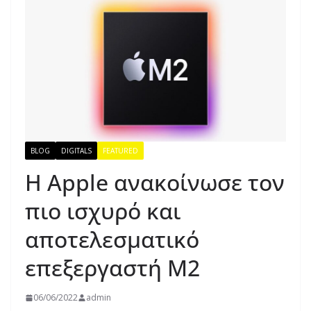
BLOG
DIGITALS
FEATURED
Η Apple ανακοίνωσε τον
πιο ισχυρό και
αποτελεσματικό
επεξεργαστή M2
06/06/2022
admin