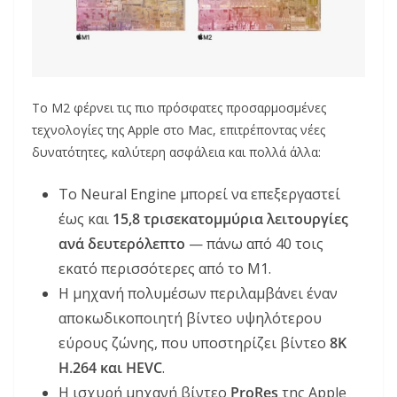
Το M2 φέρνει τις πιο πρόσφατες προσαρμοσμένες
τεχνολογίες της Apple στο Mac, επιτρέποντας νέες
δυνατότητες, καλύτερη ασφάλεια και πολλά άλλα:
Το Neural Engine μπορεί να επεξεργαστεί
έως και
15,8 τρισεκατομμύρια λειτουργίες
ανά δευτερόλεπτο
— πάνω από 40 τοις
εκατό περισσότερες από το M1.
Η μηχανή πολυμέσων περιλαμβάνει έναν
αποκωδικοποιητή βίντεο υψηλότερου
εύρους ζώνης, που υποστηρίζει βίντεο
8K
H.264 και HEVC
.
Η ισχυρή μηχανή βίντεο
ProRes
της Apple