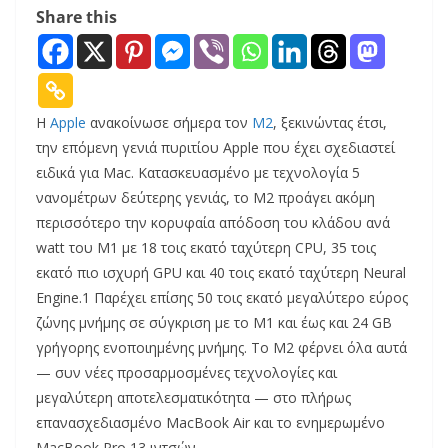
Share this
Η
Apple
ανακοίνωσε σήμερα τον
M2
, ξεκινώντας έτσι,
την επόμενη γενιά πυριτίου Apple που έχει σχεδιαστεί
ειδικά για Mac. Κατασκευασμένο με τεχνολογία 5
νανομέτρων δεύτερης γενιάς, το M2 προάγει ακόμη
περισσότερο την κορυφαία απόδοση του κλάδου ανά
watt του M1 με 18 τοις εκατό ταχύτερη CPU, 35 τοις
εκατό πιο ισχυρή GPU και 40 τοις εκατό ταχύτερη Neural
Engine.1 Παρέχει επίσης 50 τοις εκατό μεγαλύτερο εύρος
ζώνης μνήμης σε σύγκριση με το M1 και έως και 24 GB
γρήγορης ενοποιημένης μνήμης. Το M2 φέρνει όλα αυτά
— συν νέες προσαρμοσμένες τεχνολογίες και
μεγαλύτερη αποτελεσματικότητα — στο πλήρως
επανασχεδιασμένο MacBook Air και το ενημερωμένο
MacBook Pro 13 ιντσών.