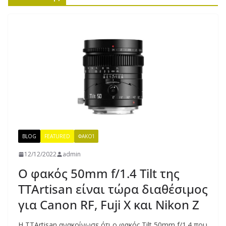
BLOG
FEATURED
ΦΑΚΟΊ
12/12/2022
admin
Ο φακός 50mm f/1.4 Tilt της
TTArtisan είναι τώρα διαθέσιμος
για Canon RF, Fuji X και Nikon Z
Η TTArtisan ανακοίνωσε ότι ο φακός Tilt 50mm f/1.4 που