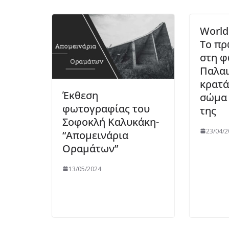
World
Το πρ
στη φ
Παλαι
κρατά
Έκθεση
σώμα 
φωτογραφίας του
της
Σοφοκλή Καλυκάκη-
23/04/2
“Απομεινάρια
Οραμάτων”
13/05/2024