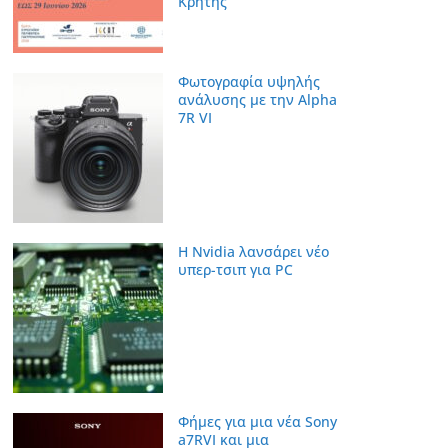
Κρήτης
Φωτογραφία υψηλής
ανάλυσης με την Alpha
7R VI
Η Nvidia λανσάρει νέο
υπερ-τσιπ για PC
Φήμες για μια νέα Sony
a7RVI και μια