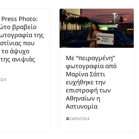
 Press Photo:
ώτο βραβείο
ωτογραφία της
στίνιας που
 το άψυχο
Με “πειραγμένη”
της ανιψιάς
φωτογραφία από
Μαρίνα Σάττι
024
ευχήθηκε την
επιστροφή των
Αθηναίων η
Αστυνομία
24/03/2024