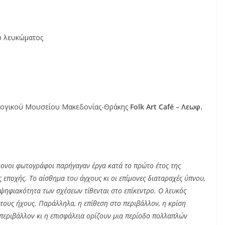
ύ λευκώματος
ολογικού Μουσείου Μακεδονίας-Θράκης
Folk
Art
Caf
é – Λεωφ.
χρονοι φωτογράφοι παρήγαγαν έργα κατά το πρώτο έτος της
εποχής. Το αίσθημα του άγχους κι οι επίμονες διαταραχές ύπνου,
η ψηφιακότητα των σχέσεων τίθενται στο επίκεντρο. Ο λευκός
ους ήχους. Παράλληλα, η επίθεση στο περιβάλλον, η κρίση
ό περιβάλλον κι η επισφάλεια ορίζουν μια περίοδο πολλαπλών