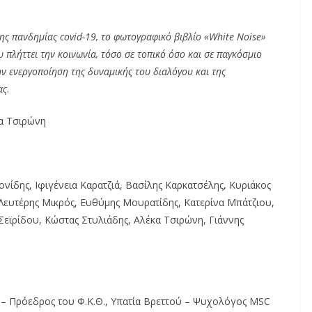
της πανδημίας
covid
-19, το φωτογραφικό βιβλίο «
White
Noise
»
 πλήττει την κοινωνία, τόσο σε τοπικό όσο και σε παγκόσμιο
την ενεργοποίηση της δυναμικής του διαλόγου και της
ας
.
κα Τσιρώνη
ονίδης, Ιφιγένεια Καρατζιά, Βασίλης Καρκατσέλης
,
Κυριάκος
 Λευτέρης Μικρός, Ευθύμης Μουρατίδης, Κατερίνα Μπάτζιου,
εϊρίδου, Κώστας Στυλιάδης, Αλέκα Τσιρώνη, Γιάννης
ς – Πρόεδρος του Φ.Κ.Θ., Υπατία Βρεττού – Ψυχολόγος MSC