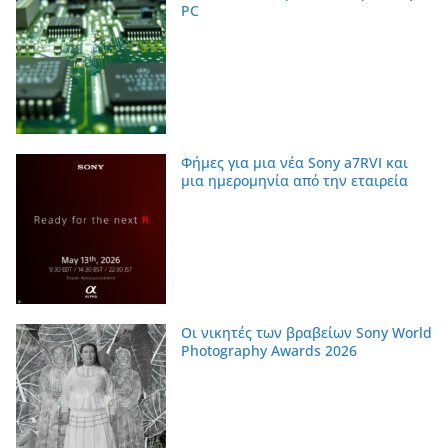
PC
Φήμες για μια νέα Sony a7RVI και
μια ημερομηνία από την εταιρεία
Οι νικητές των βραβείων Sony World
Photography Awards 2026