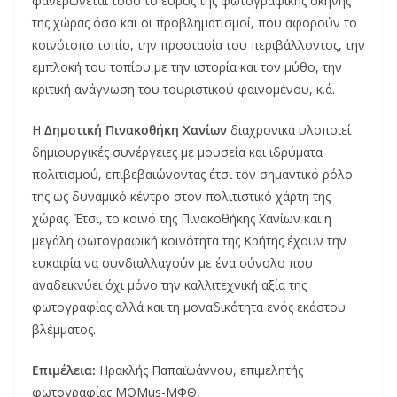
φανερώνεται τόσο το εύρος της φωτογραφικής σκηνής
της χώρας όσο και οι προβληματισμοί, που αφορούν το
κοινότοπο τοπίο, την προστασία του περιβάλλοντος, την
εμπλοκή του τοπίου με την ιστορία και τον μύθο, την
κριτική ανάγνωση του τουριστικού φαινομένου, κ.ά.
Η
Δημοτική Πινακοθήκη Χανίων
διαχρονικά υλοποιεί
δημιουργικές συνέργειες με μουσεία και ιδρύματα
πολιτισμού, επιβεβαιώνοντας έτσι τον σημαντικό ρόλο
της ως δυναμικό κέντρο στον πολιτιστικό χάρτη της
χώρας. Έτσι, το κοινό της Πινακοθήκης Χανίων και η
μεγάλη φωτογραφική κοινότητα της Κρήτης έχουν την
ευκαιρία να συνδιαλλαγούν με ένα σύνολο που
αναδεικνύει όχι μόνο την καλλιτεχνική αξία της
φωτογραφίας αλλά και τη μοναδικότητα ενός εκάστου
βλέμματος.
Επιμέλεια:
Ηρακλής Παπαϊωάννου, επιμελητής
φωτογραφίας MOMus-ΜΦΘ,