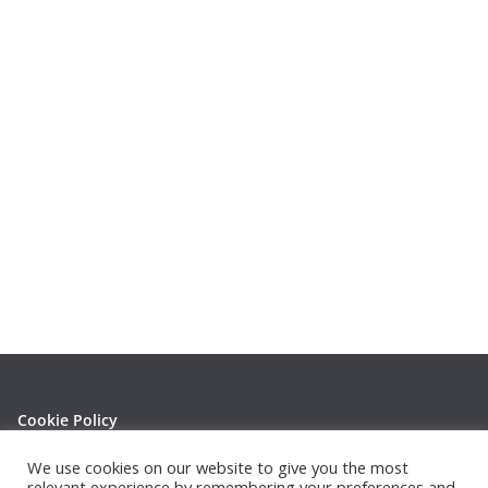
Cookie Policy
Privacy Policy
We use cookies on our website to give you the most
relevant experience by remembering your preferences and