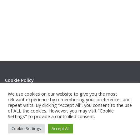
Cookie Policy
Privacy Policy
We use cookies on our website to give you the most
relevant experience by remembering your preferences and
repeat visits. By clicking “Accept All”, you consent to the use
of ALL the cookies. However, you may visit "Cookie
Settings" to provide a controlled consent.
Copyright © 2026
Thephotowall
. All rights reserved.
Cookie Settings
Accept All
Theme:
ColorMag
by ThemeGrill. Powered by
WordPress
.