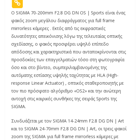
Ο SIGMA 70-200mm F2.8 DG DN OS | Sports είναι ένας
φακός zoom μεγάλου διαφράγματος για full frame
mirrorless κάμερες . Εκτός από τις εκφραστικές
δυνατότητες απεικόνισης λόγω της τελευταίας οπτικής
σχεδίασης, ο φακός προσφέρει υψηλό επίπεδο
απόδοσης και χαρακτηριστικά που ανταποκρίνονται στις
προσδοκίες των επαγγελματιών τόσο στη φωτογραφία
όσο και στο βίντεο, συμπεριλαμβανομένης της
αυτόματης εστίασης υψηλής ταχύτητας με HLA (High-
response Linear Actuator) , οπτικός σταθεροποιητής με
τον πιο πρόσφατο αλγόριθμο «OS2» και την ανώτερη
αντοχή στις καιρικές συνθήκες της σειράς Sports της
SIGMA.
Συνδυάζεται με τον SIGMA 14-24mm F2.8 DG DN | Art
και το SIGMA 24-70mm F2.8 DG DN | Art, οι τρεις φακοί
zoom της SIGMA για full frame mirrorless κάμερες με