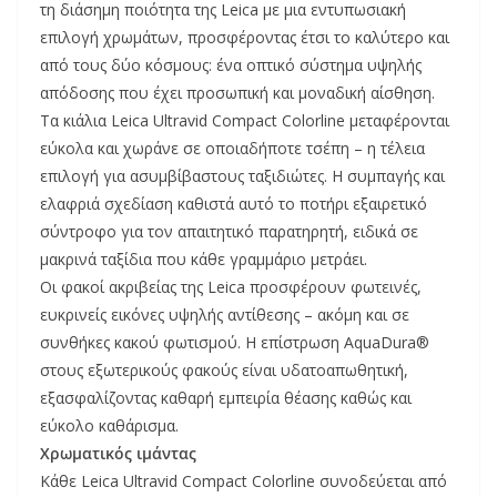
τη διάσημη ποιότητα της Leica με μια εντυπωσιακή
επιλογή χρωμάτων, προσφέροντας έτσι το καλύτερο και
από τους δύο κόσμους: ένα οπτικό σύστημα υψηλής
απόδοσης που έχει προσωπική και μοναδική αίσθηση.
Τα κιάλια Leica Ultravid Compact Colorline μεταφέρονται
εύκολα και χωράνε σε οποιαδήποτε τσέπη – η τέλεια
επιλογή για ασυμβίβαστους ταξιδιώτες. Η συμπαγής και
ελαφριά σχεδίαση καθιστά αυτό το ποτήρι εξαιρετικό
σύντροφο για τον απαιτητικό παρατηρητή, ειδικά σε
μακρινά ταξίδια που κάθε γραμμάριο μετράει.
Οι φακοί ακριβείας της Leica προσφέρουν φωτεινές,
ευκρινείς εικόνες υψηλής αντίθεσης – ακόμη και σε
συνθήκες κακού φωτισμού. Η επίστρωση AquaDura®
στους εξωτερικούς φακούς είναι υδατοαπωθητική,
εξασφαλίζοντας καθαρή εμπειρία θέασης καθώς και
εύκολο καθάρισμα.
Χρωματικός ιμάντας
Κάθε Leica Ultravid Compact Colorline συνοδεύεται από