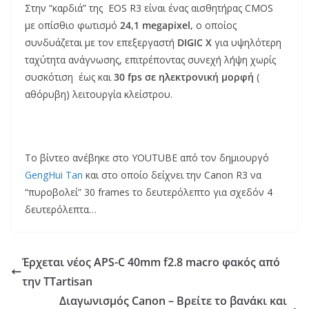
Στην “καρδιά” της EOS R3 είναι ένας αισθητήρας CMOS
με οπίσθιο φωτισμό
24,1 megapixel,
ο οποίος
συνδυάζεται με τον επεξεργαστή
DIGIC X
για υψηλότερη
ταχύτητα ανάγνωσης, επιτρέποντας συνεχή λήψη χωρίς
συσκότιση έως και
30 fps σε ηλεκτρονική μορφή
(
αθόρυβη) λειτουργία κλείστρου.
Το βίντεο ανέβηκε στο YOUTUBE από τον δημιουργό
GengHui Tan
και στο οποίο δείχνει την Canon R3 να
“πυροβολεί” 30 frames το δευτερόλεπτο για σχεδόν 4
δευτερόλεπτα…
Έρχεται νέος APS-C 40mm f2.8 macro φακός από
την TTartisan
Διαγωνισμός Canon – Βρείτε το βανάκι και