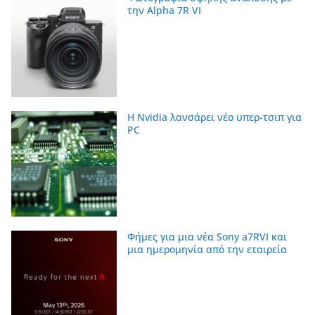
την Alpha 7R VI
Η Nvidia λανσάρει νέο υπερ-τσιπ για
PC
Φήμες για μια νέα Sony a7RVI και
μια ημερομηνία από την εταιρεία