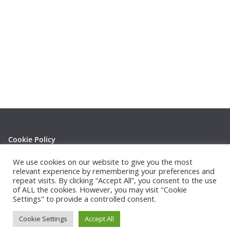
Cookie Policy
Privacy Policy
We use cookies on our website to give you the most
relevant experience by remembering your preferences and
repeat visits. By clicking “Accept All”, you consent to the use
of ALL the cookies. However, you may visit "Cookie
Settings" to provide a controlled consent.
Copyright © 2026
Thephotowall
. All rights reserved.
Cookie Settings
Accept All
Theme:
ColorMag
by ThemeGrill. Powered by
WordPress
.