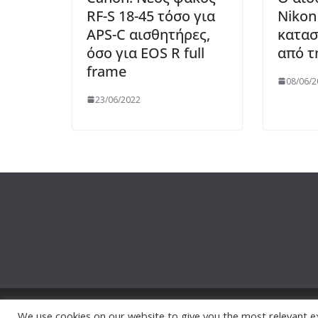
RF-S 18-45 τόσο για
Nikon
APS-C αισθητήρες,
κατασ
όσο για EOS R full
από τ
frame
08/06/2
23/06/2022
Copyright © 2026
Thephotowall
. All rights reserved.
We use cookies on our website to give you the most relevant e