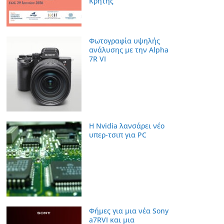
Κρήτης
Φωτογραφία υψηλής
ανάλυσης με την Alpha
7R VI
Η Nvidia λανσάρει νέο
υπερ-τσιπ για PC
Φήμες για μια νέα Sony
a7RVI και μια