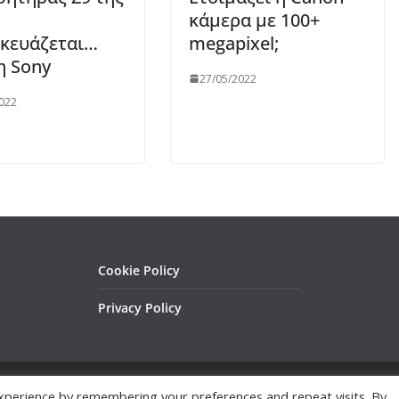
κάμερα με 100+
κευάζεται…
megapixel;
η Sony
27/05/2022
022
Cookie Policy
Privacy Policy
xperience by remembering your preferences and repeat visits. By