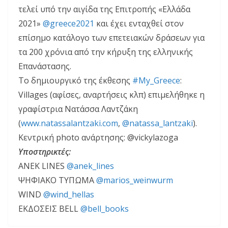
τελεί υπό την αιγίδα της Επιτροπής «Ελλάδα
2021»
@greece2021
και έχει ενταχθεί στον
επίσημο κατάλογο των επετειακών δράσεων για
τα 200 χρόνια από την κήρυξη της ελληνικής
Επανάστασης.
Το δημιουργικό της έκθεσης
#My_Greece
:
Villages (αφίσες, αναρτήσεις κλπ) επιμελήθηκε η
γραφίστρια Νατάσσα Λαντζάκη
(
www.natassalantzaki.com
,
@natassa_lantzaki
).
Κεντρική photo ανάρτησης: @vickylazoga
Υποστηρικτές:
ΑΝΕΚ LINES
@anek_lines
ΨΗΦΙΑΚΟ ΤΥΠΩΜΑ
@marios_weinwurm
WIND
@wind_hellas
ΕΚΔΟΣΕΙΣ BELL
@bell_books