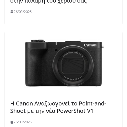
στην παλάμη του χεριού σας
26/03/2025
Η Canon Αναζωογονεί το Point-and-
Shoot με την νέα PowerShot V1
26/03/2025