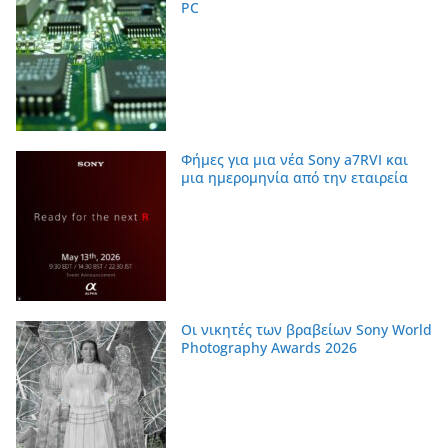
PC
Φήμες για μια νέα Sony a7RVI και
μια ημερομηνία από την εταιρεία
Οι νικητές των βραβείων Sony World
Photography Awards 2026