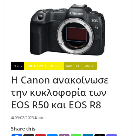
BLOG
PHOTO WALL CHOICES
ΚΆΜΕΡΕΣ
ΦΑΚΟΊ
Η Canon ανακοίνωσε
την κυκλοφορία των
EOS R50 και EOS R8
09/02/2023
admin
Share this