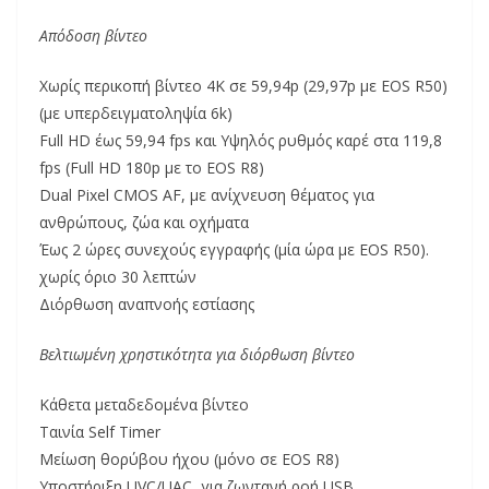
Απόδοση βίντεο
Χωρίς περικοπή βίντεο 4K σε 59,94p (29,97p με EOS R50)
(με υπερδειγματοληψία 6k)
Full HD έως 59,94 fps και Υψηλός ρυθμός καρέ στα 119,8
fps (Full HD 180p με το EOS R8)
Dual Pixel CMOS AF, με ανίχνευση θέματος για
ανθρώπους, ζώα και οχήματα
Έως 2 ώρες συνεχούς εγγραφής (μία ώρα με EOS R50).
χωρίς όριο 30 λεπτών
Διόρθωση αναπνοής εστίασης
Βελτιωμένη χρηστικότητα για διόρθωση βίντεο
Κάθετα μεταδεδομένα βίντεο
Ταινία Self Timer
Μείωση θορύβου ήχου (μόνο σε EOS R8)
Υποστήριξη UVC/UAC, για ζωντανή ροή USB