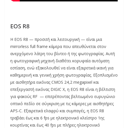
EOS R8
Η EOS R8 — προσιτή και λειτουργική — είναι μια
mirrorless full frame κάμερα που απευθύνεται στον
ανερχόμενο λάτρη του βίντεο ή της φωτογραφίας. Αυτή
η φωτογραφική μηχανή διαθέτει κορυφαία αυτόματη
εστίαση, ενώ εξακολουθεί να είναι εξαιρετικά ικανή για
καθημερινή και γενική χρήση φωτογραφίας. Εξοπλισμένο
με αισθητήρα εικόνας CMOS 24,2 megapixel και
επεξεργαστή εικόνας DIGIC X, η EOS R8 είναι η βέλτιστη
για φακούς RF — επιτρέποντας βελτιωμένο ευρυγώνιο
οπτικό πεδίο σε σύγκριση με τις κάμερες με αισθητήρες
APS-C. Εξαιρετικά ελαφρύ και συμπαγές, η EOS R8
τραβάει έως και 6 fps με ηλεκτρονικό κλείστρο 1ης
κουρτίνας και έως 40 fps με πλήρες ηλεκτρονικό