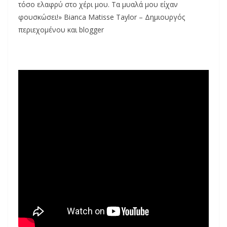
τόσο ελαφρύ στο χέρι μου. Τα μυαλά μου είχαν
φουσκώσει!» Bianca Matisse Taylor – Δημιουργός
περιεχομένου και blogger