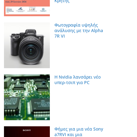
Κρήτης
Φωτογραφία υψηλής
ανάλυσης με την Alpha
7R VI
Η Nvidia λανσάρει νέο
υπερ-τσιπ για PC
Φήμες για μια νέα Sony
a7RVI και μια