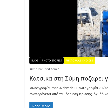
BLOG
PHOTO STORIES
PHOTO WALL CHOICES
01/08/2022
admin
Κατσίκα στη Σύμη ποζάρει 
Φωτογραφία Imad-Nehmeh Η φωτογραφία κυκλοφορ
αναπαράγεται από τα μέσα ενημέρωσης, όχι άδικ
Read More